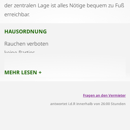
der zentralen Lage ist alles Nötige bequem zu Fuß
erreichbar.
HAUSORDNUNG
Rauchen verboten
keine Parties
keine Haustiere
Gäste müssen dem Vermieter gemeldet werden
MEHR LESEN +
Fragen an den Vermieter
antwortet i.d.R innerhalb von 26:00 Stunden