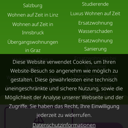
Studierende
Salzburg
Luxus Wohnen auf Zeit
Wohnen auf Zeit in Linz
Ersatzwohnung
Wohnen auf Zeit in
Wasserschaden
Innsbruck
Ersatzwohnung
Übergangswohnungen
Sanierung
in Graz
Ersatzwohnung bei
Wohnen auf Zeit in
Diese Website verwendet Cookies, um Ihren
Schimmel
Villach
Website-Besuch so angenehm wie möglich zu
Trennungswohnung
Wohnen auf Zeit in Wels
gestalten. Diese gewährleisten eine technisch
Filmförderung
Kurzzeitmiete Klagenfurt
uneingeschränkte und sichere Nutzung, sowie die
Österreich
Wohnen auf Zeit
Möglichkeit der Analyse unserer Webseite und der
Übersicht aller Teilbeträge
Dornbirn
Zugriffe. Sie haben das Recht, Ihre Einwilligung
Kurzzeitmiete
jederzeit zu widerrufen.
Deutschland
Datenschutzinformationen