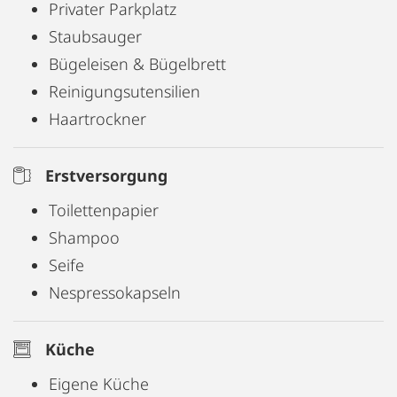
Gehminuten entfernt!
Privater Parkplatz
Fühlen Sie sich wie zuhause!
Staubsauger
Bügeleisen & Bügelbrett
Reinigungsutensilien
Haartrockner
Erstversorgung
Toilettenpapier
Shampoo
Seife
Nespressokapseln
Küche
Eigene Küche