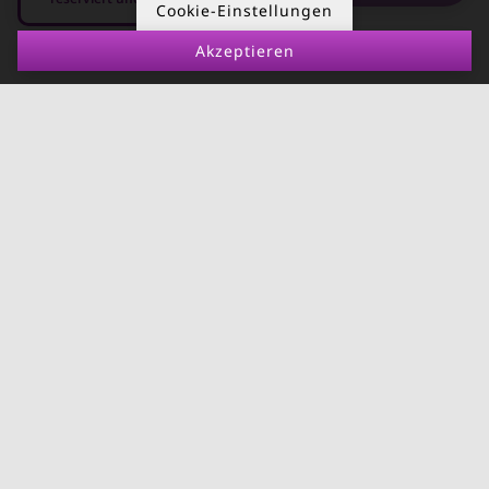
Kurzzeitmiete
Cookie-Einstellungen
Deutschland
Akzeptieren
08.08.2026 - 08.09.2026
-
RUND UMS
KONTAKT
VERMIETEN
Über Kurzzeitmiete
FAQ Vermieter
Impressum
Immobilie vermieten
Datenschutz
Leerstandsabgabe
AGB
Ferienwohnung
vermieten
Mietnomaden erkennen
Richtwertmietzins
Mietpaket für leistbares
Wohnen
Bauordnungsnovelle