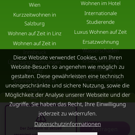
Wohnen im Hotel
Wien
Internationale
Kurzzeitwohnen in
Studierende
Salzburg
Luxus Wohnen auf Zeit
Wohnen auf Zeit in Linz
Ersatzwohnung
Wohnen auf Zeit in
Wasserschaden
Innsbruck
Diese Website verwendet Cookies, um Ihren
Ersatzwohnung
Übergangswohnungen
Website-Besuch so angenehm wie möglich zu
Sanierung
in Graz
gestalten. Diese gewährleisten eine technisch
Ersatzwohnung bei
Wohnen auf Zeit in
uneingeschränkte und sichere Nutzung, sowie die
Schimmel
Villach
Möglichkeit der Analyse unserer Webseite und der
Übersicht aller Teilbeträge
Trennungswohnung
Wohnen auf Zeit in Wels
Zugriffe. Sie haben das Recht, Ihre Einwilligung
Filmförderung
Kurzzeitmiete Klagenfurt
jederzeit zu widerrufen.
Österreich
Wohnen auf Zeit
Datenschutzinformationen
Dornbirn
Anfragen
Der Zeitraum ist aktuell
reserviert und nicht anfragbar