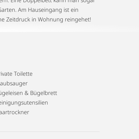
 Garten. Am Hauseingang ist ein
ne Zeitdruck in Wohnung reingehet!
ivate Toilette
taubsauger
ügeleisen & Bügelbrett
einigungsutensilien
aartrockner