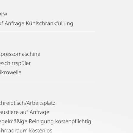
ife
uf Anfrage Kühlschrankfüllung
spressomaschine
eschirrspüler
ikrowelle
chreibtisch/Arbeitsplatz
austiere auf Anfrage
Regelmäßige Reinigung kostenpflichtig
ahrradraum kostenlos