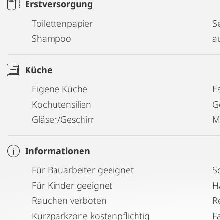
Erstversorgung
Toilettenpapier
Se
Shampoo
a
Küche
Eigene Küche
E
Kochutensilien
G
Gläser/Geschirr
M
Informationen
Für Bauarbeiter geeignet
S
Für Kinder geeignet
H
Rauchen verboten
Kurzparkzone kostenpflichtig
F