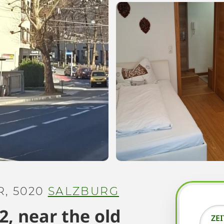
, 5020
SALZBURG
, near the old
ZE