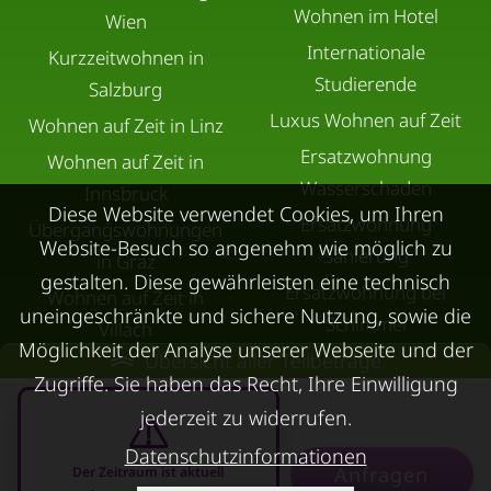
Wohnen im Hotel
Wien
Internationale
Kurzzeitwohnen in
Studierende
Salzburg
Luxus Wohnen auf Zeit
Wohnen auf Zeit in Linz
Ersatzwohnung
Wohnen auf Zeit in
Wasserschaden
Innsbruck
Diese Website verwendet Cookies, um Ihren
Ersatzwohnung
Übergangswohnungen
Website-Besuch so angenehm wie möglich zu
Sanierung
in Graz
gestalten. Diese gewährleisten eine technisch
Ersatzwohnung bei
Wohnen auf Zeit in
uneingeschränkte und sichere Nutzung, sowie die
Schimmel
Villach
Möglichkeit der Analyse unserer Webseite und der
Trennungswohnung
Übersicht aller Teilbeträge
Wohnen auf Zeit in Wels
Zugriffe. Sie haben das Recht, Ihre Einwilligung
Filmförderung
Kurzzeitmiete Klagenfurt
jederzeit zu widerrufen.
Österreich
Wohnen auf Zeit
Datenschutzinformationen
Dornbirn
Anfragen
Der Zeitraum ist aktuell