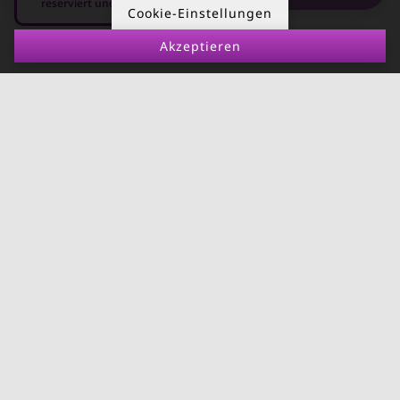
reserviert und nicht anfragbar
Kurzzeitmiete
Cookie-Einstellungen
Deutschland
Akzeptieren
08.08.2026 - 08.09.2026
-
RUND UMS
KONTAKT
VERMIETEN
Über Kurzzeitmiete
FAQ Vermieter
Impressum
Immobilie vermieten
Datenschutz
Leerstandsabgabe
AGB
Ferienwohnung
vermieten
Mietnomaden erkennen
Richtwertmietzins
Mietpaket für leistbares
Wohnen
Bauordnungsnovelle