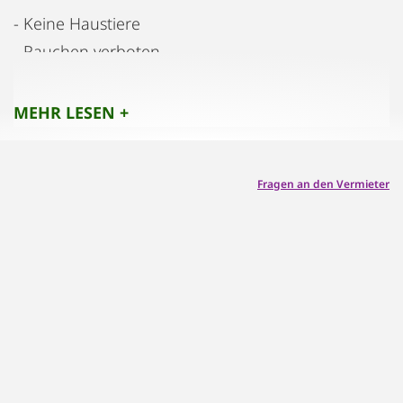
- Keine Haustiere
- Rauchen verboten
- Keine Partys
- Kein Lärm
MEHR LESEN +
Fragen an den Vermieter