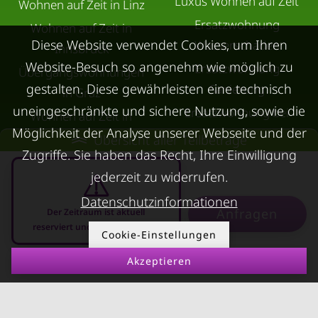
Luxus Wohnen auf Zeit
Wohnen auf Zeit in Linz
Ersatzwohnung
Wohnen auf Zeit in
Diese Website verwendet Cookies, um Ihren
Wasserschaden
Innsbruck
Website-Besuch so angenehm wie möglich zu
Ersatzwohnung
Übergangswohnungen
gestalten. Diese gewährleisten eine technisch
Sanierung
in Graz
uneingeschränkte und sichere Nutzung, sowie die
Ersatzwohnung bei
Wohnen auf Zeit in
Möglichkeit der Analyse unserer Webseite und der
Schimmel
Villach
Übersicht aller Teilbeträge
Zugriffe. Sie haben das Recht, Ihre Einwilligung
Trennungswohnung
Wohnen auf Zeit in Wels
jederzeit zu widerrufen.
Filmförderung
Kurzzeitmiete Klagenfurt
Österreich
Datenschutzinformationen
Wohnen auf Zeit
Anfragen
Der Zeitraum ist aktuell
Dornbirn
reserviert und nicht anfragbar
Cookie-Einstellungen
Kurzzeitmiete
Akzeptieren
10.08.2026 - 10.09.2026
-
Deutschland
RUND UMS
KONTAKT
VERMIETEN