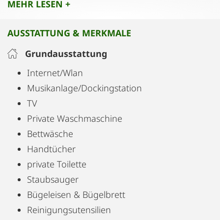
MEHR LESEN +
ruhigen Ölzeltgasse.
Ebenfalls im Wohnraum befindet sich ein Klavier
AUSSTATTUNG & MERKMALE
(gerne nach Absprache mit tagesfrischer
Stimmung) sowie ein großer,
Grundausstattung
richtungsverstellbarer Fernseher.
Internet/Wlan
Musikanlage/Dockingstation
TV
Private Waschmaschine
Bettwäsche
Handtücher
private Toilette
Staubsauger
Bügeleisen & Bügelbrett
Reinigungsutensilien