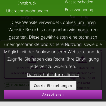
Wasserschaden
Innsbruck
Ersatzwohnung
Übergangswohnungen
Sanierung
in Graz
Diese Website verwendet Cookies, um Ihren
Ersatzwohnung bei
Wohnen auf Zeit in
Website-Besuch so angenehm wie möglich zu
Schimmel
Villach
gestalten. Diese gewährleisten eine technisch
Trennungswohnung
Wohnen auf Zeit in Wels
Übersicht aller Teilbeträge
uneingeschränkte und sichere Nutzung, sowie die
Filmförderung
Kurzzeitmiete Klagenfurt
Möglichkeit der Analyse unserer Webseite und der
Österreich
Wohnen auf Zeit
Zugriffe. Sie haben das Recht, Ihre Einwilligung
Dornbirn
jederzeit zu widerrufen.
Der Zeitraum ist aktuell
Diese Unterkunft
Kurzzeitmiete
reserviert und nicht anfragbar
wird derzeit nicht
Datenschutzinformationen
Deutschland
angeboten und ist
somit nicht
RUND UMS
KONTAKT
11.08.2026 - 11.09.2026
Cookie-Einstellungen
-
anmietbar!
VERMIETEN
Akzeptieren
Über Kurzzeitmiete
FAQ Vermieter
Impressum