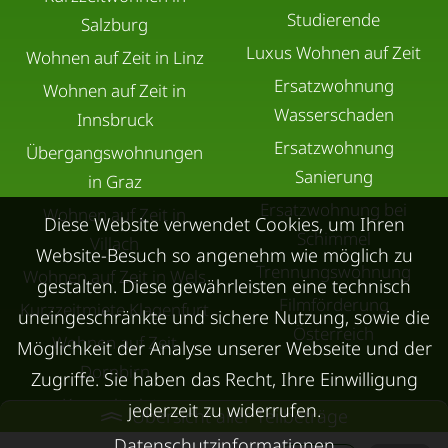
Studierende
Salzburg
Luxus Wohnen auf Zeit
Wohnen auf Zeit in Linz
Ersatzwohnung
Wohnen auf Zeit in
Wasserschaden
Innsbruck
Ersatzwohnung
Übergangswohnungen
Sanierung
in Graz
Ersatzwohnung bei
Wohnen auf Zeit in
Diese Website verwendet Cookies, um Ihren
Schimmel
Villach
Website-Besuch so angenehm wie möglich zu
Trennungswohnung
Wohnen auf Zeit in Wels
gestalten. Diese gewährleisten eine technisch
Filmförderung
Kurzzeitmiete Klagenfurt
uneingeschränkte und sichere Nutzung, sowie die
Österreich
Wohnen auf Zeit
Möglichkeit der Analyse unserer Webseite und der
Dornbirn
Zugriffe. Sie haben das Recht, Ihre Einwilligung
Kurzzeitmiete
jederzeit zu widerrufen.
Übersicht aller Teilbeträge
Deutschland
Datenschutzinformationen