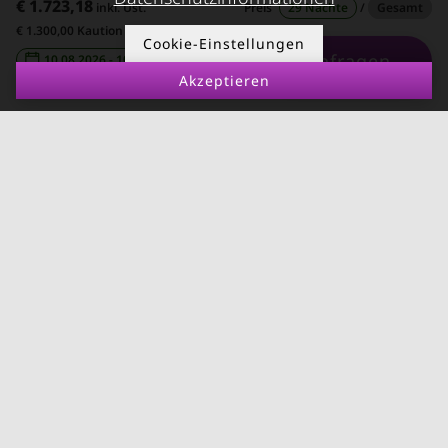
€ 1.723,18
inkl. Ust.
Preis
29 Nächte
/
Gesamt
RUND UMS
KONTAKT
€ 1.300,00 Kaution
VERMIETEN
Cookie-Einstellungen
Anfragen
10.08.2026 - 10.09.2026
-
Über Kurzzeitmiete
Akzeptieren
FAQ Vermieter
Impressum
Immobilie vermieten
Datenschutz
Leerstandsabgabe
AGB
Ferienwohnung
vermieten
Mietnomaden erkennen
Richtwertmietzins
Mietpaket für leistbares
Wohnen
Bauordnungsnovelle
Wien
Wohnpolitik 2025