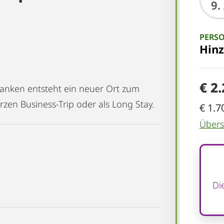
PERS
Hin
€ 2
anken entsteht ein neuer Ort zum
zen Business-Trip oder als Long Stay.
€ 1.7
Übersi
Di