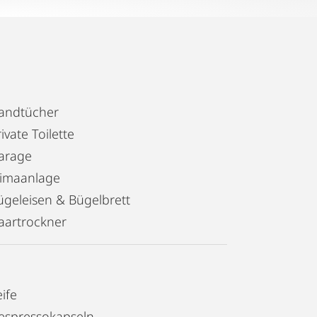
andtücher
ivate Toilette
arage
limaanlage
ügeleisen & Bügelbrett
aartrockner
ife
espressokapseln