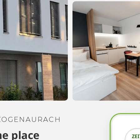
RZOGENAURACH
e place
ZE