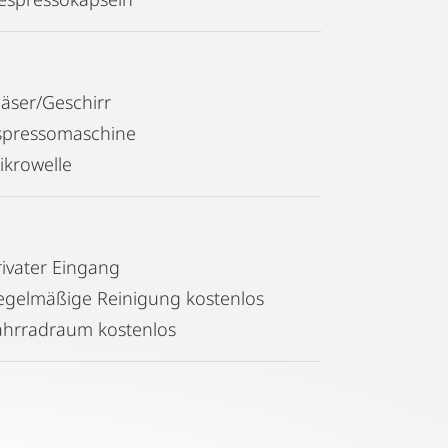
läser/Geschirr
spressomaschine
ikrowelle
rivater Eingang
egelmäßige Reinigung kostenlos
ahrradraum kostenlos