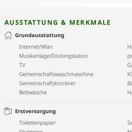
AUSSTATTUNG & MERKMALE
Grundausstattung
Internet/Wlan
H
Musikanlage/Dockingstation
pr
TV
G
Gemeinschaftswaschmaschine
K
Gemeinschaftstrockner
B
Bettwäsche
H
Erstversorgung
Toilettenpapier
Se
Shampoo
N