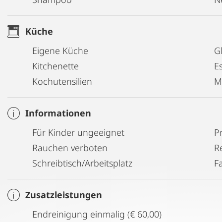
Küche
Eigene Küche
G
Kitchenette
E
Kochutensilien
M
Informationen
Für Kinder ungeeignet
P
Rauchen verboten
R
Schreibtisch/Arbeitsplatz
F
Zusatzleistungen
Endreinigung einmalig (€ 60,00)