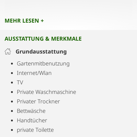
Fliesenboden, im Rest der Wohnung ist
Eichenparkett verlegt.
MEHR LESEN +
Das Wohnhaus verfügt im Innenhof über einen
AUSSTATTUNG & MERKMALE
Garten der nur den Bewohner dieses Hauses
vorbehalten ist.
Grundausstattung
Gartenmitbenutzung
Auf Wunsch steht gegen Aufpreis ein
Internet/Wlan
Garagenplatz zur Verfügung.
TV
Private Waschmaschine
Privater Trockner
Bettwäsche
Handtücher
private Toilette