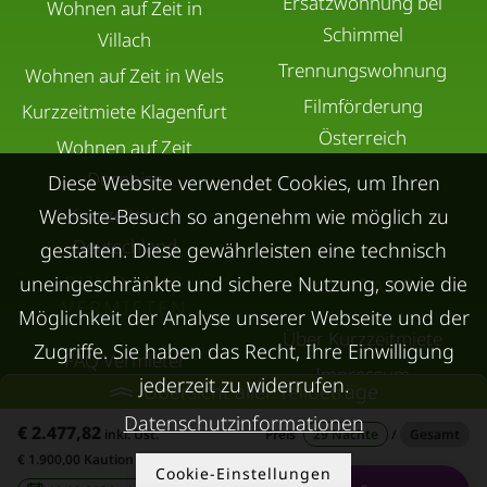
Ersatzwohnung bei
Wohnen auf Zeit in
Schimmel
Villach
Trennungswohnung
Wohnen auf Zeit in Wels
Filmförderung
Kurzzeitmiete Klagenfurt
Österreich
Wohnen auf Zeit
Dornbirn
Diese Website verwendet Cookies, um Ihren
Kurzzeitmiete
Website-Besuch so angenehm wie möglich zu
Deutschland
gestalten. Diese gewährleisten eine technisch
RUND UMS
uneingeschränkte und sichere Nutzung, sowie die
KONTAKT
VERMIETEN
Möglichkeit der Analyse unserer Webseite und der
Über Kurzzeitmiete
Zugriffe. Sie haben das Recht, Ihre Einwilligung
FAQ Vermieter
Impressum
jederzeit zu widerrufen.
Übersicht aller Teilbeträge
Immobilie vermieten
Datenschutz
Datenschutzinformationen
Leerstandsabgabe
€ 2.477,82
inkl. Ust.
Preis
29 Nächte
/
Gesamt
AGB
€ 1.900,00 Kaution
Ferienwohnung
Cookie-Einstellungen