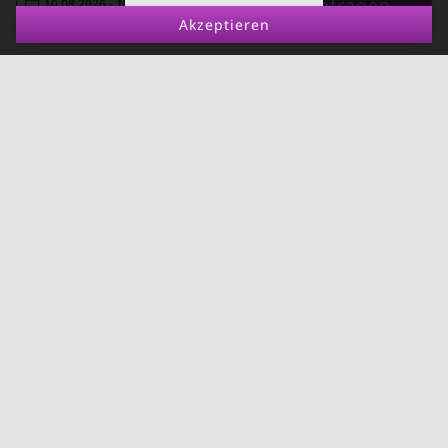
Anfragen
10.08.2026 - 10.09.2026
-
vermieten
Akzeptieren
Mietnomaden erkennen
Richtwertmietzins
Mietpaket für leistbares
Wohnen
Bauordnungsnovelle
Wien
Wohnpolitik 2025
Aktuell
Wohnung einrichten
Terminvereinbarung
Fotoservice