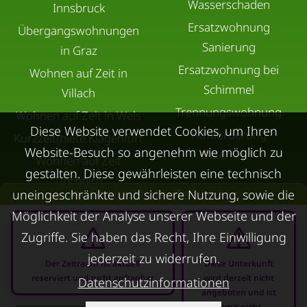
Wasserschaden
Innsbruck
Ersatzwohnung
Übergangswohnungen
Sanierung
in Graz
Ersatzwohnung bei
Wohnen auf Zeit in
Schimmel
Villach
Trennungswohnung
Wohnen auf Zeit in Wels
Diese Website verwendet Cookies, um Ihren
Filmförderung
Kurzzeitmiete Klagenfurt
Website-Besuch so angenehm wie möglich zu
Österreich
Wohnen auf Zeit
gestalten. Diese gewährleisten eine technisch
Dornbirn
Übersicht aller Teilbeträge
uneingeschränkte und sichere Nutzung, sowie die
Kurzzeitmiete
Möglichkeit der Analyse unserer Webseite und der
Deutschland
Zugriffe. Sie haben das Recht, Ihre Einwilligung
RUND UMS
KONTAKT
jederzeit zu widerrufen.
VERMIETEN
Der Zeitraum ist aktuell
Diese Unterkunft
reserviert und nicht anfragbar
wird derzeit nicht
Über Kurzzeitmiete
Datenschutzinformationen
angeboten und ist
FAQ Vermieter
Impressum
somit nicht