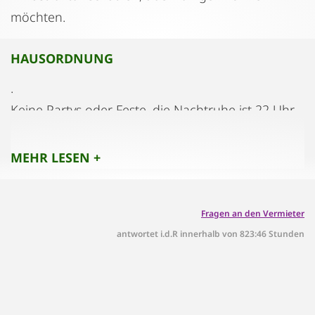
möchten.
HAUSORDNUNG
.
Keine Partys oder Feste, die Nachtruhe ist 22 Uhr.
Alles weitere wird mit dem Besitzer persönlich
festgelegt.
MEHR LESEN +
Fragen an den Vermieter
antwortet i.d.R innerhalb von 823:46 Stunden