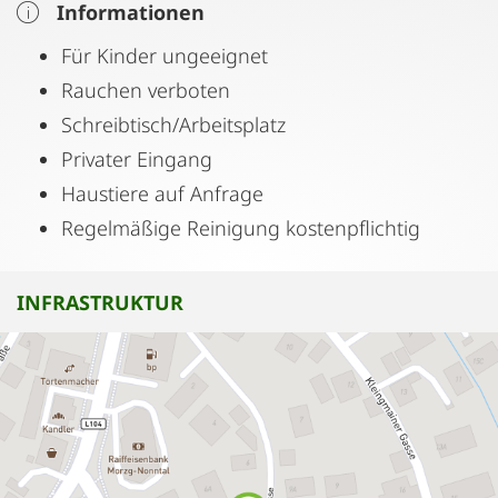
Verfügung. Weitere kostenlose Parkplätze sind in
Informationen
unmittelbarer Umgebung.
Für Kinder ungeeignet
Rauchen verboten
Hervorragende Anbindung an öffentliche
Schreibtisch/Arbeitsplatz
Verkehrsmittel. Ausgezeichnete Restaurants in
Privater Eingang
unmittelbarer Nähe sowie auch eine der besten
Haustiere auf Anfrage
Konditoreien der Stadt, Lebensmittelgeschäfte,
Regelmäßige Reinigung kostenpflichtig
Bäckerei, Apotheke, Banken u.a.
Die Räume werden energetisch gereinigt.
INFRASTRUKTUR