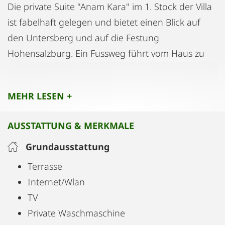
Die private Suite "Anam Kara" im 1. Stock der Villa
ist fabelhaft gelegen und bietet einen Blick auf
den Untersberg und auf die Festung
Hohensalzburg. Ein Fussweg führt vom Haus zu
einem privaten Pferdegestüt und durch idie
Hellbrunner Allee weiter in die Altstadt und zum
MEHR LESEN +
Schloss Hellbrunn.
AUSSTATTUNG & MERKMALE
Die stilvolle Suite mit besonderem Ambiente ist
hochwertig ausgestattet. Ein geölter Eichenholz
Grundausstattung
Fußboden von Mafi zieht sich durch den
Terrasse
gesamten Wohnbereich. In den beiden
Internet/Wlan
Schlafzimmern sind große schöne Kleiderschränke
TV
aus hochwertigem Bambus, Zebrano Holz und
Private Waschmaschine
Lloyd Loom. Bassetti Bettwäsche und Kopfkissen