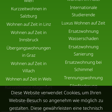
Wien
Internationale
Kurzzeitwohnen in
Studierende
Salzburg
Luxus Wohnen auf Zeit
Wohnen auf Zeit in Linz
Ersatzwohnung
Wohnen auf Zeit in
Wasserschaden
Innsbruck
Ersatzwohnung
Übergangswohnungen
Sanierung
in Graz
Ersatzwohnung bei
Wohnen auf Zeit in
Schimmel
Villach
Trennungswohnung
Wohnen auf Zeit in Wels
Filmförderung
Kurzzeitmiete Klagenfurt
Diese Website verwendet Cookies, um Ihren
Österreich
Wohnen auf Zeit
Website-Besuch so angenehm wie möglich zu
Dornbirn
gestalten. Diese gewährleisten eine technisch
Kurzzeitmiete