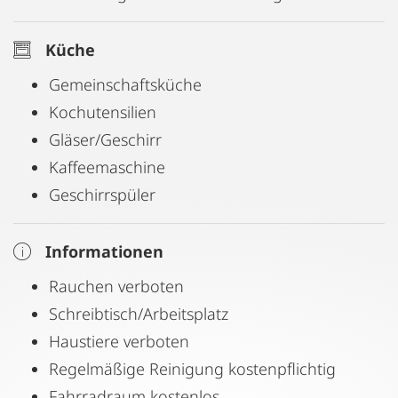
Besuche nur nach Vereinbarung gestattet.
Küche
Übernachtungsgäste nur nach Absprache und
gegen Unkostenbeteiligung pro Person und
Gemeinschaftsküche
Nacht gestattet.
Kochutensilien
Gläser/Geschirr
Kaffeemaschine
Geschirrspüler
Informationen
Rauchen verboten
Schreibtisch/Arbeitsplatz
Haustiere verboten
Regelmäßige Reinigung kostenpflichtig
Fahrradraum kostenlos