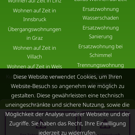
Wohnen auf Zeit in Linz
Ersatzwohnung
Wohnen auf Zeit in
Wasserschaden
Innsbruck
Ersatzwohnung
Übergangswohnungen
Sanierung
in Graz
Ersatzwohnung bei
Wohnen auf Zeit in
Schimmel
Villach
Trennungswohnung
Wohnen auf Zeit in Wels
Filmförderung
Diese Website verwendet Cookies, um Ihren
Kurzzeitmiete Klagenfurt
Österreich
Website-Besuch so angenehm wie möglich zu
Wohnen auf Zeit
gestalten. Diese gewährleisten eine technisch
Dornbirn
Übersicht aller Teilbeträge
uneingeschränkte und sichere Nutzung, sowie die
Kurzzeitmiete
Möglichkeit der Analyse unserer Webseite und der
Deutschland
Zugriffe. Sie haben das Recht, Ihre Einwilligung
RUND UMS
KONTAKT
VERMIETEN
jederzeit zu widerrufen.
Der Zeitraum ist aktuell
Diese Unterkunft