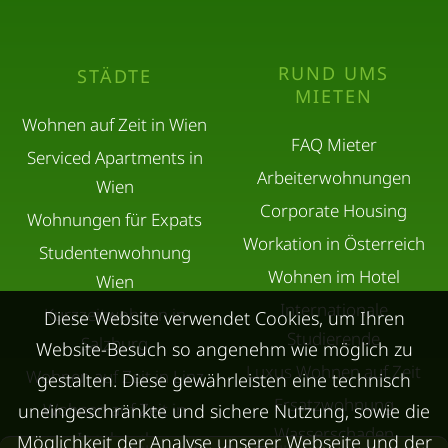
RUND UMS
STÄDTE
MIETEN
Wohnen auf Zeit in Wien
FAQ Mieter
Serviced Apartments in
Arbeiterwohnungen
Wien
Corporate Housing
Wohnungen für Expats
Workation in Österreich
Studentenwohnung
Wohnen im Hotel
Wien
Internationale
Kurzzeitwohnen in
Diese Website verwendet Cookies, um Ihren
Studierende
Salzburg
Website-Besuch so angenehm wie möglich zu
Luxus Wohnen auf Zeit
Wohnen auf Zeit in Linz
gestalten. Diese gewährleisten eine technisch
Ersatzwohnung
Wohnen auf Zeit in
uneingeschränkte und sichere Nutzung, sowie die
Wasserschaden
Innsbruck
Möglichkeit der Analyse unserer Webseite und der